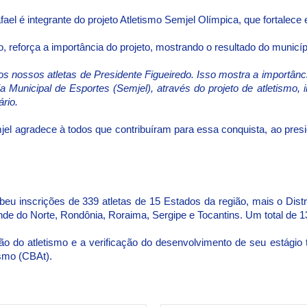
ael é integrante do projeto Atletismo Semjel Olímpica, que fortalece 
jo, reforça a importância do projeto, mostrando o resultado do munic
os nossos atletas de Presidente Figueiredo. Isso mostra a importânc
ia Municipal de Esportes (Semjel), através do projeto de atletismo,
rio.
el agradece à todos que contribuíram para essa conquista, ao presi
ebeu inscrições de 339 atletas de 15 Estados da região, mais o Dis
ande do Norte, Rondônia, Roraima, Sergipe e Tocantins. Um total de
são do atletismo e a verificação do desenvolvimento de seu estágio
ismo (CBAt).