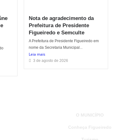
úne
Nota de agradecimento da
 e
Prefeitura de Presidente
Figueiredo e Semculte
A Prefeitura de Presidente Figueiredo em
nome da Secretaria Municipal...
do
Leia mais
3 de agosto de 2026
O MUNICÍPIO
Conheça Figueiredo
Turismo