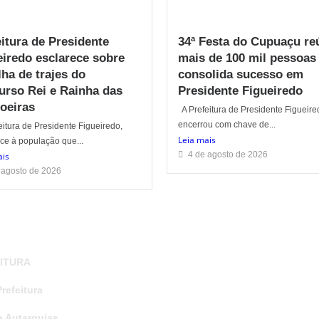
eitura de Presidente
34ª Festa do Cupuaçu re
eiredo esclarece sobre
mais de 100 mil pessoas
ha de trajes do
consolida sucesso em
urso Rei e Rainha das
Presidente Figueiredo
oeiras
A Prefeitura de Presidente Figueire
encerrou com chave de...
itura de Presidente Figueiredo,
Leia mais
ce à população que...
4 de agosto de 2026
ais
 agosto de 2026
ITURA
refeitura
e Autarquias