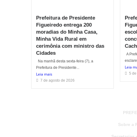
Prefeitura de Presidente
Pref
Figueiredo entrega 200
Figu
moradias do Minha Casa,
escol
Minha Vida Rural em
conc
cerimônia com ministro das
Cach
Cidades
A Prefe
esclare
Na manhã desta sexta-feira (7), a
Leia m
Prefeitura de Presidente...
5 de
Leia mais
7 de agosto de 2026
PREFE
Sobre a P
Secretarias 