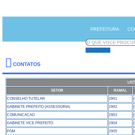
PREFEITURA
CO
Pesquisar
CONTATOS
LIS
SETOR
RAMAL
CONSELHO TUTELAR
2901
GABINETE PREFEITO (ASSESSORIA)
2902
COMUNICACAO
2903
GABINETE VICE PREFEITO
2904
PGM
2905