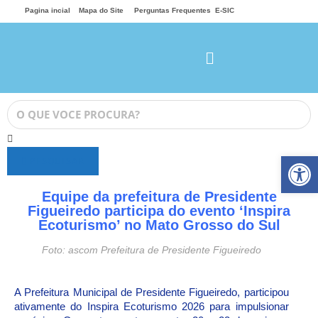
Pagina incial
Mapa do Site
Perguntas Frequentes
E-SIC
Ab
PESQUISAR
Equipe da prefeitura de Presidente
Figueiredo participa do evento ‘Inspira
Ecoturismo’ no Mato Grosso do Sul
Foto: ascom Prefeitura de Presidente Figueiredo
A Prefeitura Municipal de Presidente Figueiredo, participou
ativamente do Inspira Ecoturismo 2026 para impulsionar