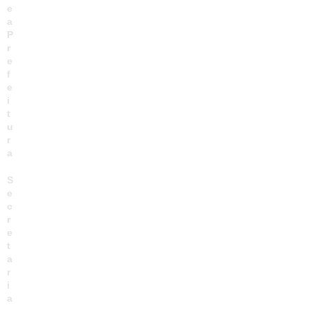
e
a
P
r
e
f
e
i
t
u
r
a
S
e
c
r
e
t
a
r
i
a