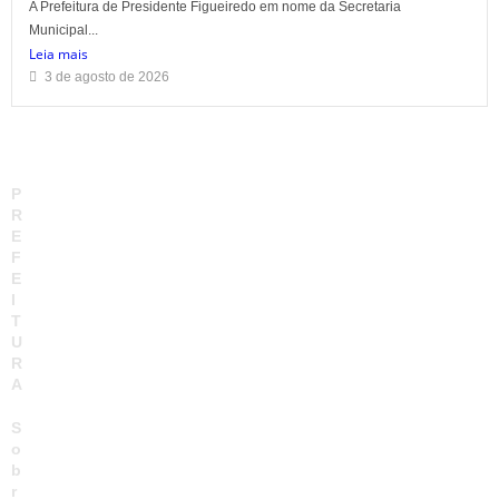
A Prefeitura de Presidente Figueiredo em nome da Secretaria
Municipal...
Leia mais
3 de agosto de 2026
P
R
E
F
E
I
T
U
R
A
S
o
b
r