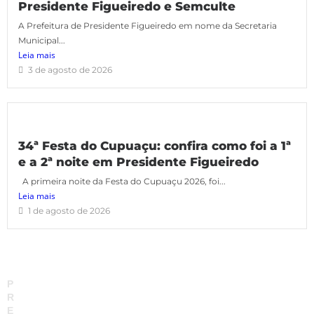
Presidente Figueiredo e Semculte
A Prefeitura de Presidente Figueiredo em nome da Secretaria
Municipal...
Leia mais
3 de agosto de 2026
34ª Festa do Cupuaçu: confira como foi a 1ª
e a 2ª noite em Presidente Figueiredo
A primeira noite da Festa do Cupuaçu 2026, foi...
Leia mais
1 de agosto de 2026
P
R
E