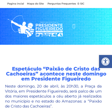
Pagina incial
Mapa do Site
Perguntas Frequentes
E-SIC
Ab
Espetáculo “Paixão de Cristo das
Cachoeiras” acontece neste domingo
em Presidente Figueiredo
Neste domingo, 20 de abril, às 20h30, a Praça da
Vitória, em Presidente Figueiredo, será palco de um
dos maiores espetáculos a céu aberto já realizados
no município e no estado do Amazonas: a “Paixão
de Cristo das Cachoeiras”.