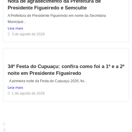
Nota de agradecimento da Prefeitura de
Presidente Figueiredo e Semculte
A Prefeitura de Presidente Figueiredo em nome da Secretaria
Municipal...
Leia mais
3 de agosto de 2026
34ª Festa do Cupuaçu: confira como foi a 1ª e a 2ª
noite em Presidente Figueiredo
A primeira noite da Festa do Cupuaçu 2026, foi...
Leia mais
1 de agosto de 2026
P
R