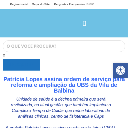
Pagina incial
Mapa do Site
Perguntas Frequentes
E-SIC
Ab
PESQUISAR
Patrícia Lopes assina ordem de serviço para
reforma e ampliação da UBS da Vila de
Balbina
Unidade de saúde é a décima primeira que será
revitalizada, na atual gestão, que também implantou o
Complexo Tempo de Cuidar que reúne laboratório de
análises clinicas, centro de fisioterapia e Caps
A prefeita Patrícia Lopes assinou nesta sexta-feira (12/01),