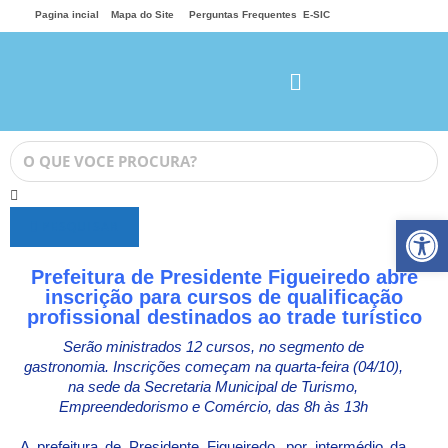
Pagina incial
Mapa do Site
Perguntas Frequentes
E-SIC
Ab
PESQUISAR
Prefeitura de Presidente Figueiredo abre
inscrição para cursos de qualificação
profissional destinados ao trade turístico
Serão ministrados 12 cursos, no segmento de
gastronomia. Inscrições começam na quarta-feira (04/10),
na sede da Secretaria Municipal de Turismo,
Empreendedorismo e Comércio, das 8h às 13h
A prefeitura de Presidente Figueiredo, por intermédio da