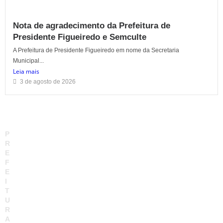
Nota de agradecimento da Prefeitura de
Presidente Figueiredo e Semculte
A Prefeitura de Presidente Figueiredo em nome da Secretaria
Municipal...
Leia mais
3 de agosto de 2026
P
R
E
F
E
I
T
U
R
A