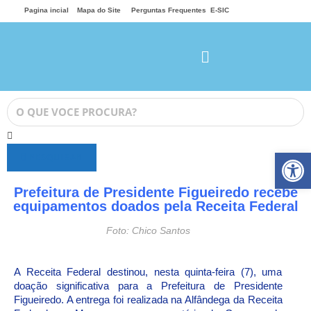
Pagina incial
Mapa do Site
Perguntas Frequentes
E-SIC
Ab
PESQUISAR
Prefeitura de Presidente Figueiredo recebe
equipamentos doados pela Receita Federal
Foto: Chico Santos
A Receita Federal destinou, nesta quinta-feira (7), uma
doação significativa para a Prefeitura de Presidente
Figueiredo. A entrega foi realizada na Alfândega da Receita