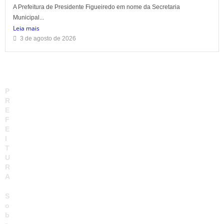
A Prefeitura de Presidente Figueiredo em nome da Secretaria
Municipal...
Leia mais
3 de agosto de 2026
P
R
E
F
E
I
T
U
R
A
S
o
b