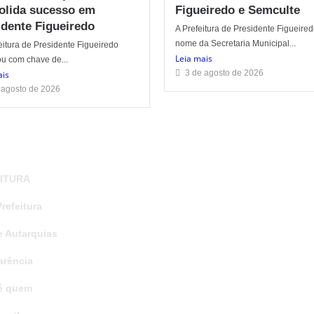
olida sucesso em
Figueiredo e Semculte
idente Figueiredo
A Prefeitura de Presidente Figueire
nome da Secretaria Municipal...
itura de Presidente Figueiredo
Leia mais
u com chave de...
3 de agosto de 2026
ais
 agosto de 2026
ITURA
refeitura
e Autarquias
arência
é quem