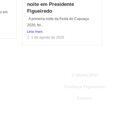
noite em Presidente
Figueiredo
do em
A primeira noite da Festa do Cupuaçu
2026, foi...
Leia mais
1 de agosto de 2026
O MUNICÍPIO
Conheça Figueiredo
Turismo
PUBLICAÇÕES
Decretos