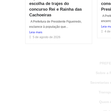
escolha de trajes do
cons
concurso Rei e Rainha das
Pres
Cachoeiras
A Prefe
encerro
A Prefeitura de Presidente Figueiredo,
Leia m
esclarece à população que...
4 de
Leia mais
5 de agosto de 2026
PREFE
Sobre a P
Secretarias 
Transp
Quem 