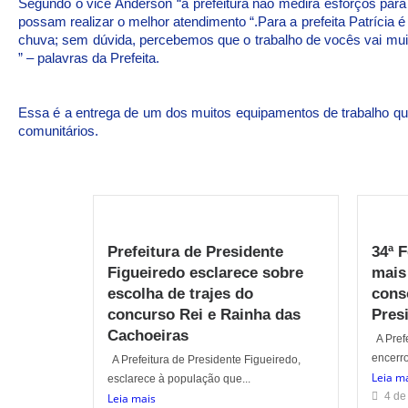
Segundo o vice Anderson “a prefeitura não medirá esforços par
possam realizar o melhor atendimento “.Para a prefeita Patrícia
chuva; sem dúvida, percebemos que o trabalho de vocês vai mu
” – palavras da Prefeita.
Essa é a entrega de um dos muitos equipamentos de trabalho qu
comunitários.
Prefeitura de Presidente
34ª 
Figueiredo esclarece sobre
mais
escolha de trajes do
cons
concurso Rei e Rainha das
Pres
Cachoeiras
A Prefe
encerro
A Prefeitura de Presidente Figueiredo,
Leia m
esclarece à população que...
4 de
Leia mais