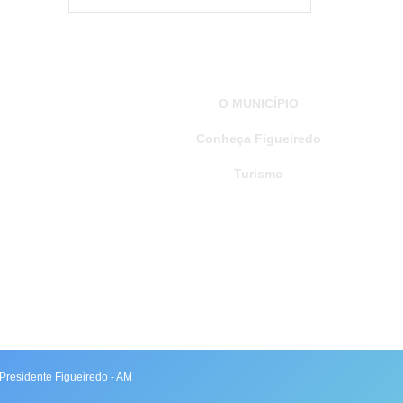
O MUNICÍPIO
Conheça Figueiredo
Turismo
PUBLICAÇÕES
Decretos
Editais
h
t
t
p
s
Presidente Figueiredo - AM
: