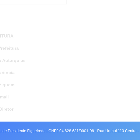
ITURA
refeitura
e Autarquias
arência
é quem
mail
Diretor
ra de Presidente Figueiredo | CNPJ 04.628.681/0001-98 - Rua Urubui 113 Centro - 