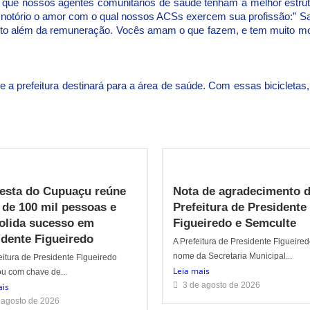
a que nossos agentes comunitários de saúde tenham a melhor estrut
 é notório o amor com o qual nossos ACSs exercem sua profissão:” S
ito além da remuneração. Vocês amam o que fazem, e tem muito mo
e a prefeitura destinará para a área de saúde. Com essas biciclet
Festa do Cupuaçu reúne
Nota de agradecimento 
 de 100 mil pessoas e
Prefeitura de Presidente
olida sucesso em
Figueiredo e Semculte
idente Figueiredo
A Prefeitura de Presidente Figueire
nome da Secretaria Municipal...
itura de Presidente Figueiredo
Leia mais
u com chave de...
3 de agosto de 2026
ais
 agosto de 2026