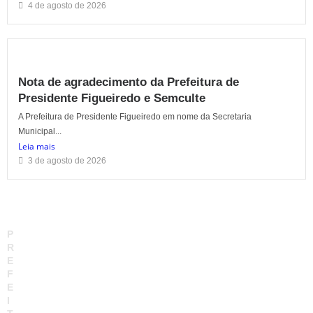
4 de agosto de 2026
Nota de agradecimento da Prefeitura de
Presidente Figueiredo e Semculte
A Prefeitura de Presidente Figueiredo em nome da Secretaria
Municipal...
Leia mais
3 de agosto de 2026
P
R
E
F
E
I