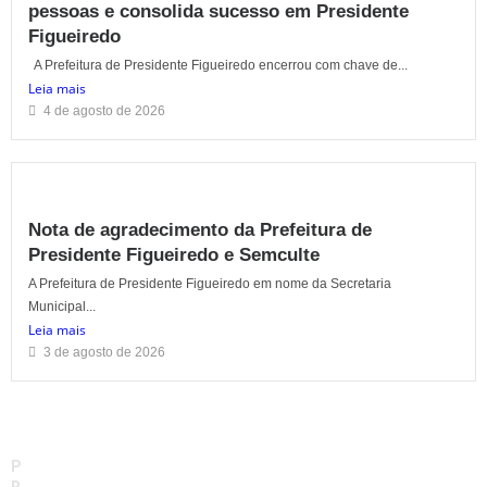
pessoas e consolida sucesso em Presidente
Figueiredo
A Prefeitura de Presidente Figueiredo encerrou com chave de...
Leia mais
4 de agosto de 2026
Nota de agradecimento da Prefeitura de
Presidente Figueiredo e Semculte
A Prefeitura de Presidente Figueiredo em nome da Secretaria
Municipal...
Leia mais
3 de agosto de 2026
P