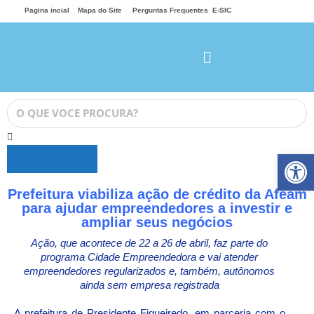
Pagina incial
Mapa do Site
Perguntas Frequentes
E-SIC
Ab
PESQUISAR
Prefeitura viabiliza ação de crédito da Afeam
para ajudar empreendedores a investir e
ampliar seus negócios
Ação, que acontece de 22 a 26 de abril, faz parte do
programa Cidade Empreendedora e vai atender
empreendedores regularizados e, também, autônomos
ainda sem empresa registrada
A prefeitura de Presidente Figueiredo, em parceria com o