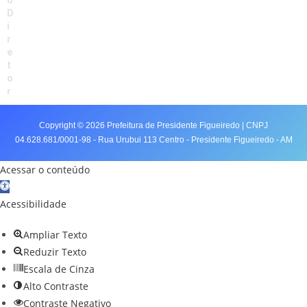
D
i
r
e
t
o
r
Copyright © 2026 Prefeitura de Presidente Figueiredo | CNPJ
04.628.681/0001-98 - Rua Urubui 113 Centro - Presidente Figueiredo - AM
Acessar o conteúdo
Abrir a barra de ferramentas
Acessibilidade
Ampliar Texto
Reduzir Texto
Escala de Cinza
Alto Contraste
Contraste Negativo