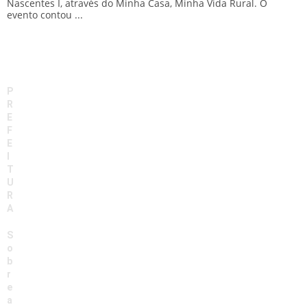
Nascentes I, através do Minha Casa, Minha Vida Rural. O
d
evento contou ...
P
R
E
F
E
I
T
U
R
A
S
o
b
r
e
a