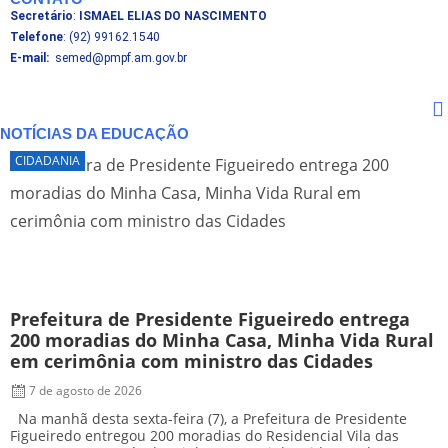
Secretário
:
ISMAEL ELIAS DO NASCIMENTO
Telefone
: (92) 99162.1540
E-mail:
semed@pmpf.am.gov.br
NOTÍCIAS DA EDUCAÇÃO
CIDADANIA
Prefeitura de Presidente Figueiredo entrega
P
200 moradias do Minha Casa, Minha Vida Rural
s
em cerimônia com ministro das Cidades
R
7 de agosto de 2026
Na manhã desta sexta-feira (7), a Prefeitura de Presidente
A
Figueiredo entregou 200 moradias do Residencial Vila das
q