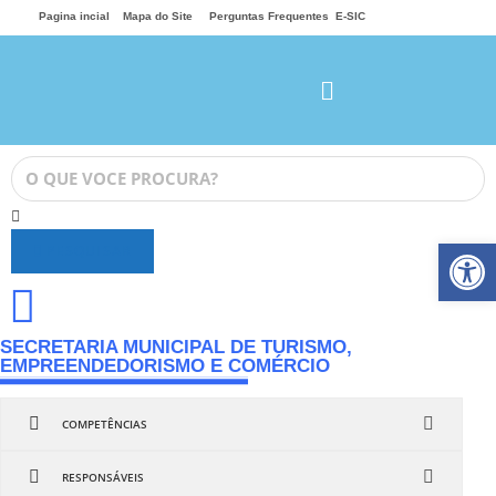
Pagina incial
Mapa do Site
Perguntas Frequentes
E-SIC
Ab
PESQUISAR
SECRETARIA MUNICIPAL DE TURISMO,
EMPREENDEDORISMO E COMÉRCIO
COMPETÊNCIAS
RESPONSÁVEIS