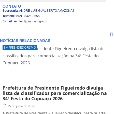
CONTATO
Secretária
: ANDRE LUIZ GUALBERTO AMAZONAS
Telefone
: (92) 98426-8655
E-mail:
semtec@pmpf.am.gov.br
NOTÍCIAS RELACIONADAS
EMPREENDEDORISMO
Prefeitura de Presidente Figueiredo divulga
P
lista de classificados para comercialização na
u
34ª Festa do Cupuaçu 2026
15 de julho de 2026
O
p
A Prefeitura de Presidente Figueiredo divulgou nesta quarta-