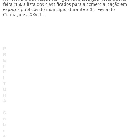
a
feira (15), a lista dos classificados para a comercialização em
P
espaços públicos do município, durante a 34ª Festa do
Cupuaçu e a XXVIII ...
P
R
E
F
E
I
T
U
R
A
S
o
b
r
e