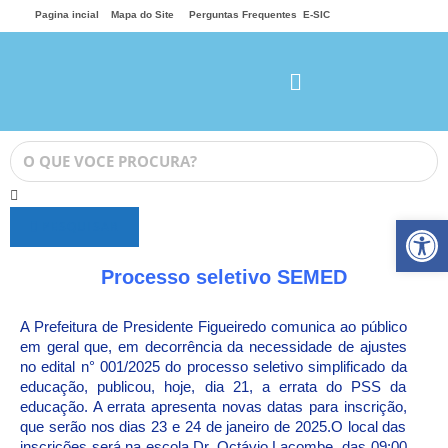
Pagina incial
Mapa do Site
Perguntas Frequentes
E-SIC
Ab
PESQUISAR
Processo seletivo SEMED
A Prefeitura de Presidente Figueiredo comunica ao público
em geral que, em decorrência da necessidade de ajustes
no edital n° 001/2025 do processo seletivo simplificado da
educação, publicou, hoje, dia 21, a errata do PSS da
educação. A errata apresenta novas datas para inscrição,
que serão nos dias 23 e 24 de janeiro de 2025.O local das
inscrições será na escola Dr. Octávio Lacombe, das 09:00