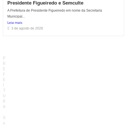
Presidente Figueiredo e Semculte
A Prefeitura de Presidente Figueiredo em nome da Secretaria
Municipal...
Leia mais
3 de agosto de 2026
P
R
E
F
E
I
T
U
R
A
S
o