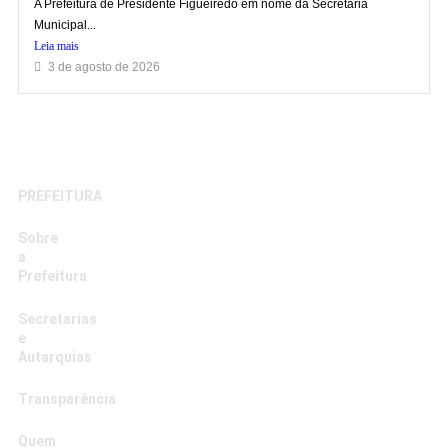
A Prefeitura de Presidente Figueiredo em nome da Secretaria
Municipal...
Leia mais
3 de agosto de 2026
PREFEITURA
Sobre
a
Prefeitura
Secretarias
e
Autarquias
Transparência
Quem