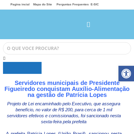
Pagina incial
Mapa do Site
Perguntas Frequentes
E-SIC
Ab
PESQUISAR
Servidores municipais de Presidente
Figueiredo conquistam Auxílio-Alimentação
na gestão de Patrícia Lopes
Projeto de Lei encaminhado pelo Executivo, que assegura
benefício, no valor de R$ 200, para cerca de 1 mil
servidores efetivos e comissionados, foi sancionado nesta
sexta-feira pela prefeita
A prefeita Patrícia Lopes (União Brasil), sancionou nesta