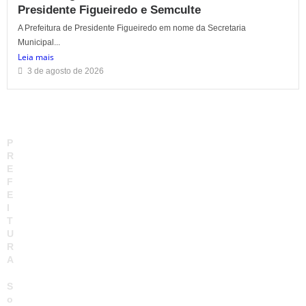
Presidente Figueiredo e Semculte
A Prefeitura de Presidente Figueiredo em nome da Secretaria
Municipal...
Leia mais
3 de agosto de 2026
P
R
E
F
E
I
T
U
R
A
S
o