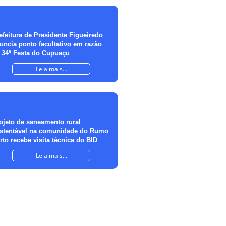
efeitura de Presidente Figueiredo
uncia ponto facultativo em razão
 34ª Festa do Cupuaçu
Leia mais...
ojeto de saneamento rural
stentável na comunidade do Rumo
rto recebe visita técnica do BID
Leia mais...