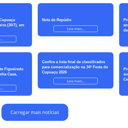
 Cupuaçu
Nota de Repúdio
Pr
ira (30/7), em
an
Leia mais...
da
...
Confira a lista final de classificados
para comercialização na 34ª Festa do
nte Figueiredo
Pr
Cupuaçu 2026
inha Casa,
su
Ce
Leia mais...
...
Carregar mais notícias