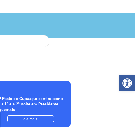
Ab
ª Festa do Cupuaçu: confira como
i a 1ª e a 2ª noite em Presidente
gueiredo
Leia mais...