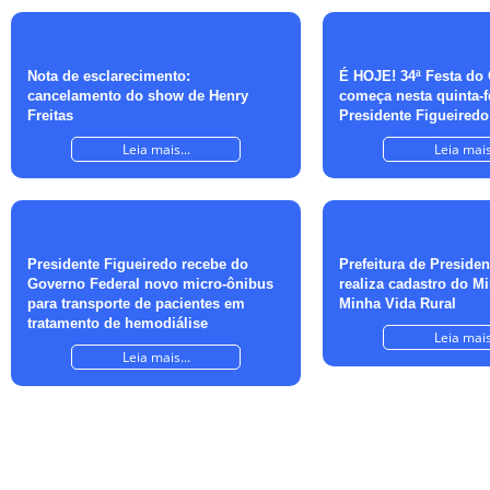
Nota de esclarecimento:
É HOJE! 34ª Festa do
cancelamento do show de Henry
começa nesta quinta-fe
Freitas
Presidente Figueiredo
Leia mais...
Leia mais
Presidente Figueiredo recebe do
Prefeitura de Preside
Governo Federal novo micro-ônibus
realiza cadastro do M
para transporte de pacientes em
Minha Vida Rural
tratamento de hemodiálise
Leia mais
Leia mais...