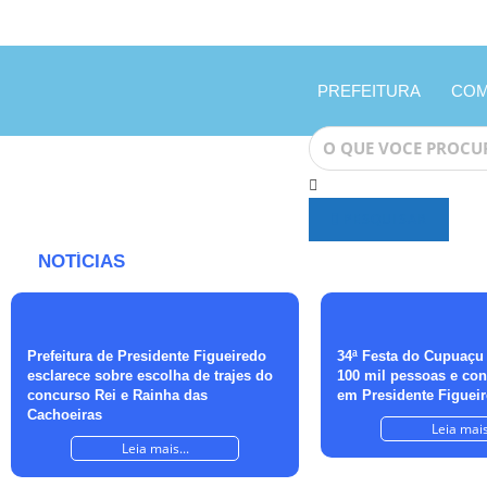
PREFEITURA
COM
PESQUISAR
NOTÍCIAS
Prefeitura de Presidente Figueiredo
34ª Festa do Cupuaçu
esclarece sobre escolha de trajes do
100 mil pessoas e co
concurso Rei e Rainha das
em Presidente Figuei
Cachoeiras
Leia mais
Leia mais...