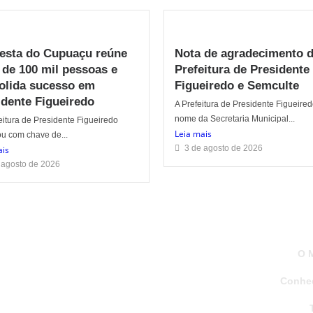
Festa do Cupuaçu reúne
Nota de agradecimento 
 de 100 mil pessoas e
Prefeitura de Presidente
olida sucesso em
Figueiredo e Semculte
idente Figueiredo
A Prefeitura de Presidente Figueire
nome da Secretaria Municipal...
itura de Presidente Figueiredo
Leia mais
u com chave de...
3 de agosto de 2026
ais
 agosto de 2026
O 
Conheç