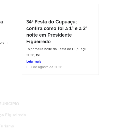
da
34ª Festa do Cupuaçu:
confira como foi a 1ª e a 2ª
noite em Presidente
Figueiredo
do em
A primeira noite da Festa do Cupuaçu
2026, foi...
Leia mais
1 de agosto de 2026
MUNICÍPIO
a Figueiredo
Turismo