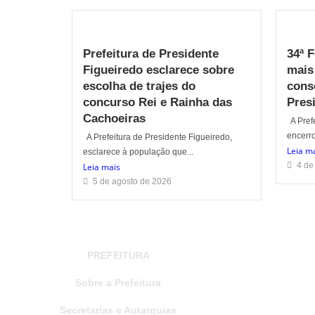
Prefeitura de Presidente
34ª 
Figueiredo esclarece sobre
mais
escolha de trajes do
cons
concurso Rei e Rainha das
Pres
Cachoeiras
A Prefe
encerro
A Prefeitura de Presidente Figueiredo,
Leia m
esclarece à população que...
4 de
Leia mais
5 de agosto de 2026
PREFEITURA
Sobre a Prefeitura
Secretarias e Autarquias