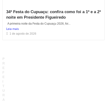
34ª Festa do Cupuaçu: confira como foi a 1ª e a 2ª
noite em Presidente Figueiredo
A primeira noite da Festa do Cupuaçu 2026, foi...
Leia mais
1 de agosto de 2026
P
R
E
F
E
I
T
U
R
A