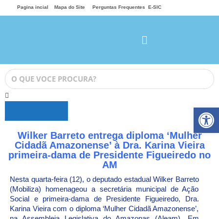
Pagina incial
Mapa do Site
Perguntas Frequentes
E-SIC
Ab
PESQUISAR
Wilker Barreto entrega diploma ‘Mulher
Cidadã Amazonense’ à Dra. Karina Vieira
primeira-dama de Presidente Figueiredo no
AM
Nesta quarta-feira (12), o deputado estadual Wilker Barreto
(Mobiliza) homenageou a secretária municipal de Ação
Social e primeira-dama de Presidente Figueiredo, Dra.
Karina Vieira com o diploma ‘Mulher Cidadã Amazonense’,
na Assembleia Legislativa do Amazonas (Aleam). Em